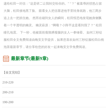
递给松田一封信：“这是研二让我转交给你的。” “？” 被羞辱的愤怒占据
大脑，松田倏地黑了脸。 眼看女人把信塞进他手里转身就跑，他三两步
追上去一把抓住她。 然而在碰到女人的瞬间，松田惶恐地发现她身侧飘
着一个半透明的幽灵。 幽灵萩原：“啊嘞？小阵平这是看到我了？” 松田
瞳孔地震。 下一秒，他被面前瘦胳膊瘦腿的女人一拳锤晕。 如何三秒征
服松田全文免费阅读由晚安文学提供，如果您喜欢如何三秒征服松田白桃
泡茶最新章节，请分享给您的好友一起来晚安文学免费阅读。
最新章节(最新9章)
【全文完结】
210-220
200-210
190-200