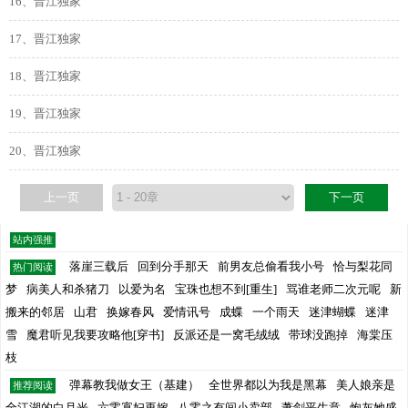
16、晋江独家
17、晋江独家
18、晋江独家
19、晋江独家
20、晋江独家
上一页
下一页
站内强推
落崖三载后
回到分手那天
前男友总偷看我小号
恰与梨花同
热门阅读
梦
病美人和杀猪刀
以爱为名
宝珠也想不到[重生]
骂谁老师二次元呢
新
搬来的邻居
山君
换嫁春风
爱情讯号
成蝶
一个雨天
迷津蝴蝶
迷津
雪
魔君听见我要攻略他[穿书]
反派还是一窝毛绒绒
带球没跑掉
海棠压
枝
弹幕教我做女王（基建）
全世界都以为我是黑幕
美人娘亲是
推荐阅读