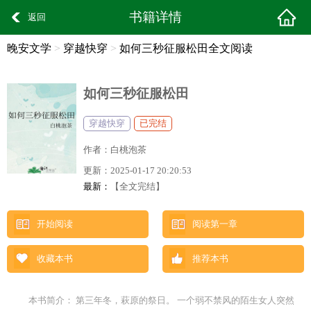
书籍详情
返回
晚安文学
>
穿越快穿
>
如何三秒征服松田全文阅读
如何三秒征服松田
穿越快穿
已完结
作者：
白桃泡茶
更新：
2025-01-17 20:20:53
最新：
【全文完结】
开始阅读
阅读第一章
收藏本书
推荐本书
本书简介： 第三年冬，萩原的祭日。 一个弱不禁风的陌生女人突然