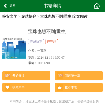
书籍详情
返回
晚安文学
>
穿越快穿
>
宝珠也想不到[重生]全文阅读
宝珠也想不到[重生]
穿越快穿
已完结
作者：
一节藕
更新：
2024-12-16 16:50:07
最新：
THE END
开始阅读
阅读第一章
收藏本书
推荐本书
本书简介： 邱宝珠上辈子是个废物，家里破产后，他被半道崛起的