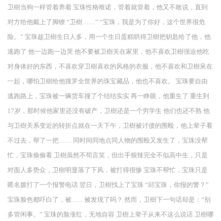
卫樹当狗一样管着养着 宝珠性格唯诺，管着就管着，他又不敢说，直到
对方给他戴上了脚镣 “卫樹……” “宝珠，我是为了你好，这个世界很危
险。” 宝珠趁卫樹生日人多，用一个生日蛋糕哄得卫樹把钥匙给了他，他
逃跑了 他一边跑一边哭 他不要被卫樹关在家里，他不喜欢卫樹强迫他吃
对身体好的东西，不喜欢穿卫樹喜欢的风格的衣服，他不喜欢和卫樹呆在
一起，哪怕卫樹给他搜罗全世界的珠宝藏品，他也不喜欢。 宝珠要自由
逃跑路上，宝珠被一辆货车撞了个结结实实 再一睁眼，他重生了 重生到
17岁，那时候他家里还没有破产，卫樹还是一个穷学生 他们也还不熟 他
与卫樹关系变近的转折点就在一天下午，卫樹被讨债的围殴，他上辈子看
不过去，帮了一把…… 同时间同地点同人物的围殴又发生了，宝珠没帮
忙，宝珠偷偷看 卫樹虽然不苟言笑，但出手狠辣完全不似高中生，只是
对面人多势众，卫樹明显落了下风，被打得很惨 宝珠不帮忙，宝珠只是
匿名拨打了一个报警电话 翌日，卫樹找上了宝珠 “邱宝珠，你报的警？”
宝珠脸色都吓白了，被……被发现了吗？ 然而，卫樹下一句话却是：“别
多管闲事。” 宝珠的脸涨红，无地自容 卫樹上辈子从来不这么说话 卫樹哪