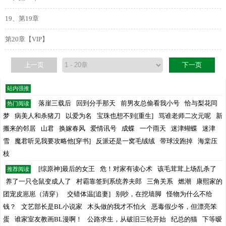
19、第19章
第20章【VIP】
上一页
下一页
站内强推
落崖三载后
回到分手那天
前男友总偷看我小号
恰与梨花同
热门阅读
梦
病美人和杀猪刀
以爱为名
宝珠也想不到[重生]
骂谁老师二次元呢
新
搬来的邻居
山君
换嫁春风
爱情讯号
成蝶
一个雨天
迷津蝴蝶
迷津
雪
魔君听见我要攻略他[穿书]
反派还是一窝毛绒绒
带球没跑掉
海棠压
枝
[综原神]最后的女王
危！对家有读心术
该毛茸茸上场乱杀了
推荐阅读
养了一只仓鼠变成人了
村霸靠签到系统养夫郎
三角关系
燃潮
康熙家的
团宠皮崽崽（清穿）
交错体温[追妻]
别吵，在挖墙脚
怪物为什么不给
钱？
文艺部长是BL小说家
木头做的我才不怕火
恶毒假少爷，但漂亮笨
蛋
谁家室友教画BL漫啊！
公路求生，从破旧三轮开始
纪总的猫
下等暧