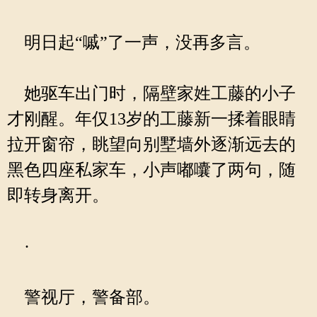
明日起“嘁”了一声，没再多言。
她驱车出门时，隔壁家姓工藤的小子
才刚醒。年仅13岁的工藤新一揉着眼睛
拉开窗帘，眺望向别墅墙外逐渐远去的
黑色四座私家车，小声嘟囔了两句，随
即转身离开。
·
警视厅，警备部。