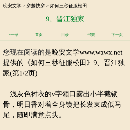
晚安文学
>
穿越快穿
>
如何三秒征服松田
9、晋江独家
上一章
首页
目录
书架
下一页
您现在阅读的是
晚安文学
www.wawx.net
提供的《如何三秒征服松田》9、晋江独
家(第1/2页)
浅灰色衬衣的v字领口露出小半截锁
骨，明日香对着全身镜把长发束成低马
尾，随即满意点头。