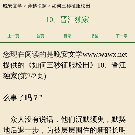
晚安文学
>
穿越快穿
>
如何三秒征服松田
10、晋江独家
上一页
首页
目录
书架
下一章
您现在阅读的是
晚安文学
www.wawx.net
提供的《如何三秒征服松田》10、晋江
独家(第2/2页)
么事了吗？”
众人没有说话，他们沉默须臾，默契
地后退一步，为被层层围住的新部长明