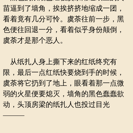
苗逼到了墙角，挨挨挤挤地缩成一团，
看着竟有几分可怜。虞荼往前一步，黑
色便往回退一分，看着似乎身份颠倒，
虞荼才是那个恶人。
从纸扎人身上撕下来的红纸终究有
限，最后一点红纸快要烧到手的时候，
虞荼将它扔到了地上，眼看着那一点微
弱的火星便要熄灭，墙角的黑色蠢蠢欲
动，头顶房梁的纸扎人也投过目光
———