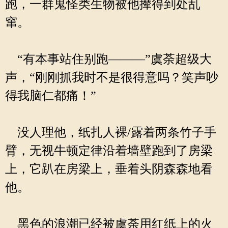
跑，一群鬼怪类生物被他撵得到处乱
窜。
“有本事站住别跑———”虞荼超级大
声，“刚刚抓我时不是很得意吗？笑声吵
得我脑仁都痛！”
没人理他，纸扎人裸/露着两条竹子手
臂，无视牛顿定律沿着墙壁跑到了房梁
上，它趴在房梁上，垂着头阴森森地看
他。
黑色的浪潮已经被虞荼用红纸上的火