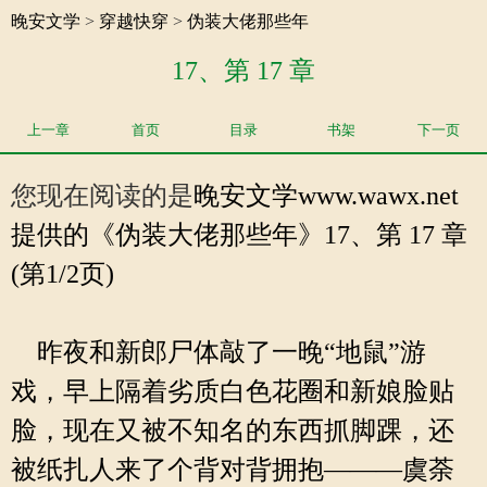
晚安文学
>
穿越快穿
>
伪装大佬那些年
17、第 17 章
上一章
首页
目录
书架
下一页
您现在阅读的是
晚安文学
www.wawx.net
提供的《伪装大佬那些年》17、第 17 章
(第1/2页)
昨夜和新郎尸体敲了一晚“地鼠”游
戏，早上隔着劣质白色花圈和新娘脸贴
脸，现在又被不知名的东西抓脚踝，还
被纸扎人来了个背对背拥抱———虞荼