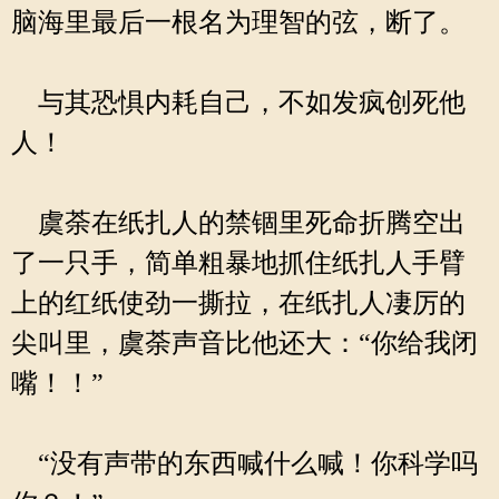
脑海里最后一根名为理智的弦，断了。
与其恐惧内耗自己，不如发疯创死他
人！
虞荼在纸扎人的禁锢里死命折腾空出
了一只手，简单粗暴地抓住纸扎人手臂
上的红纸使劲一撕拉，在纸扎人凄厉的
尖叫里，虞荼声音比他还大：“你给我闭
嘴！！”
“没有声带的东西喊什么喊！你科学吗