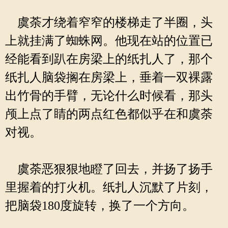
虞荼才绕着窄窄的楼梯走了半圈，头
上就挂满了蜘蛛网。他现在站的位置已
经能看到趴在房梁上的纸扎人了，那个
纸扎人脑袋搁在房梁上，垂着一双裸露
出竹骨的手臂，无论什么时候看，那头
颅上点了睛的两点红色都似乎在和虞荼
对视。
虞荼恶狠狠地瞪了回去，并扬了扬手
里握着的打火机。纸扎人沉默了片刻，
把脑袋180度旋转，换了一个方向。