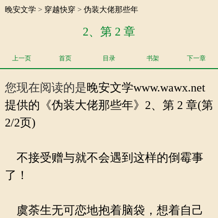
晚安文学
>
穿越快穿
>
伪装大佬那些年
2、第 2 章
上一页
首页
目录
书架
下一章
您现在阅读的是
晚安文学
www.wawx.net
提供的《伪装大佬那些年》2、第 2 章(第
2/2页)
不接受赠与就不会遇到这样的倒霉事
了！
虞荼生无可恋地抱着脑袋，想着自己