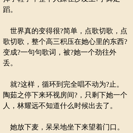
蹈。
世界真的变得很?简单，点歌切歌，点
歌切歌，整个高三积压在她心里的东西?
变成?一句句歌词，被?她一个劲往外
丢。
就?这样，循环到完全唱不动为?止。
陶茹之停下来环视房间?，只剩下她一个
人，林耀远不知道什么时候出去了。
她放下麦，呆呆地坐下来望着门口。