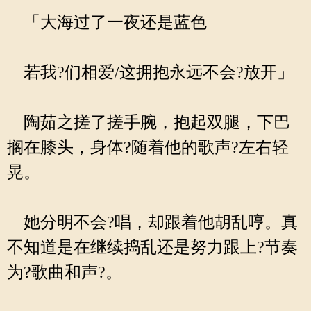
「大海过了一夜还是蓝色
若我?们相爱/这拥抱永远不会?放开」
陶茹之搓了搓手腕，抱起双腿，下巴
搁在膝头，身体?随着他的歌声?左右轻
晃。
她分明不会?唱，却跟着他胡乱哼。真
不知道是在继续捣乱还是努力跟上?节奏
为?歌曲和声?。