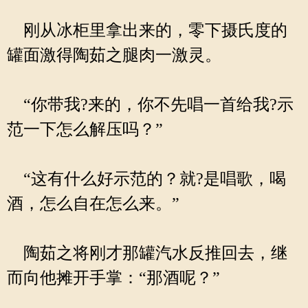
刚从冰柜里拿出来的，零下摄氏度的
罐面激得陶茹之腿肉一激灵。
“你带我?来的，你不先唱一首给我?示
范一下怎么解压吗？”
“这有什么好示范的？就?是唱歌，喝
酒，怎么自在怎么来。”
陶茹之将刚才那罐汽水反推回去，继
而向他摊开手掌：“那酒呢？”