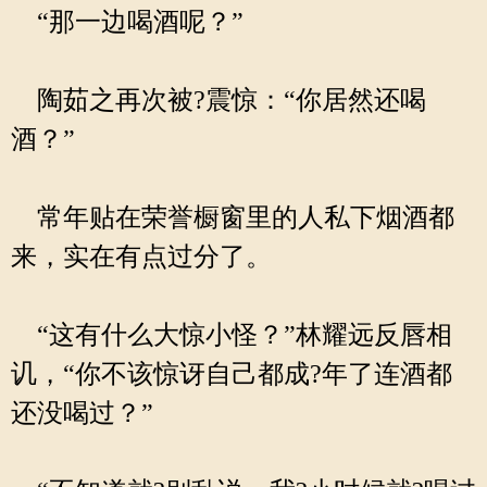
“那一边喝酒呢？”
陶茹之再次被?震惊：“你居然还喝
酒？”
常年贴在荣誉橱窗里的人私下烟酒都
来，实在有点过分了。
“这有什么大惊小怪？”林耀远反唇相
讥，“你不该惊讶自己都成?年了连酒都
还没喝过？”