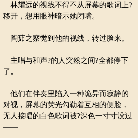
林耀远的视线不得不从屏幕的歌词上?
移开，想用眼神暗示她闭嘴。
陶茹之察觉到他的视线，转过脸来。
主唱与和声?的人突然之间?全都停下
了。
他们在伴奏里陷入一种诡异而寂静的
对视，屏幕的荧光勾勒着互相的侧脸，
无人接唱的白色歌词被?深色一寸寸没过
——