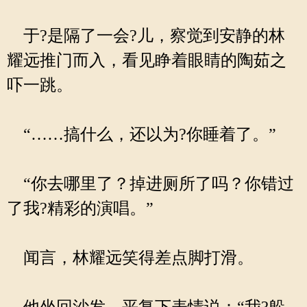
于?是隔了一会?儿，察觉到安静的林
耀远推门而入，看见睁着眼睛的陶茹之
吓一跳。
“……搞什么，还以为?你睡着了。”
“你去哪里了？掉进厕所了吗？你错过
了我?精彩的演唱。”
闻言，林耀远笑得差点脚打滑。