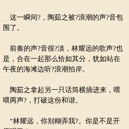
这一瞬间?，陶茹之被?浪潮的声?音包
围了。
前奏的声?音很?淡，林耀远的歌声?也
是，合在一起那么恰如其分，犹如站在
午夜的海滩边听?浪潮拍岸。
陶茹之拿起另一只话筒横插进来，喂
喂两声?，打破这份和谐。
“林耀远，你别糊弄我?。你是不是开