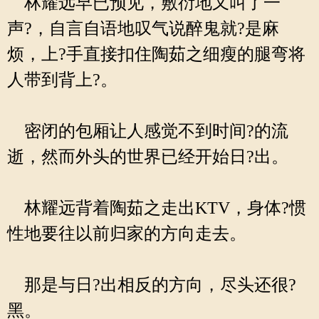
林耀远早已预见，敷衍地又叫了一
声?，自言自语地叹气说醉鬼就?是麻
烦，上?手直接扣住陶茹之细瘦的腿弯将
人带到背上?。
密闭的包厢让人感觉不到时间?的流
逝，然而外头的世界已经开始日?出。
林耀远背着陶茹之走出KTV，身体?惯
性地要往以前归家的方向走去。
那是与日?出相反的方向，尽头还很?
黑。