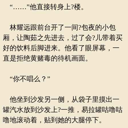
“……”他直接转身上?楼。
林耀远跟前台开了一间?包夜的小包
厢，让陶茹之先进去，过了会?儿带着买
好的饮料后脚进来。他看了眼屏幕，一
直是拒绝黄赌毒的待机画面。
“你不唱么？”
他坐到沙发另一侧，从袋子里摸出一
罐汽水放到沙发上?一推，易拉罐咕噜咕
噜地滚动着，贴到她的大腿停下。