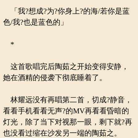
「我?想成?为?你身上?的海/若你是蓝
色/我?也是蓝色的」
*
这首歌唱完后陶茹之开始变得安静，
她在酒精的侵袭下彻底睡着了。
林耀远没有再唱第二首，切成?静音，
看看手机看看无声?的MV再看看昏暗的
灯光，除了当下对视那一眼，剩下就?再
也没看过缩在沙发另一端的陶茹之。