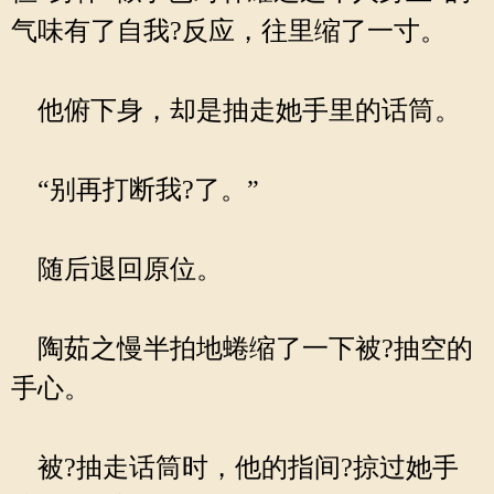
气味有了自我?反应，往里缩了一寸。
他俯下身，却是抽走她手里的话筒。
“别再打断我?了。”
随后退回原位。
陶茹之慢半拍地蜷缩了一下被?抽空的
手心。
被?抽走话筒时，他的指间?掠过她手