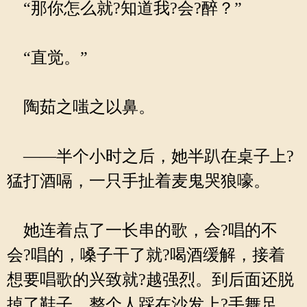
“那你怎么就?知道我?会?醉？”
“直觉。”
陶茹之嗤之以鼻。
——半个小时之后，她半趴在桌子上?
猛打酒嗝，一只手扯着麦鬼哭狼嚎。
她连着点了一长串的歌，会?唱的不
会?唱的，嗓子干了就?喝酒缓解，接着
想要唱歌的兴致就?越强烈。到后面还脱
掉了鞋子，整个人踩在沙发上?手舞足